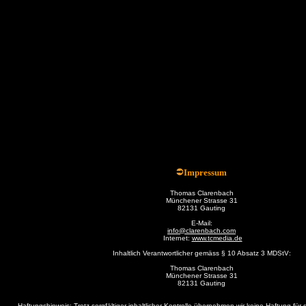
Impressum
Thomas Clarenbach
Münchener Strasse 31
82131 Gauting
E-Mail:
info@clarenbach.com
Internet:
www.tcmedia.de
Inhaltlich Verantwortlicher gemäss § 10 Absatz 3 MDStV:
Thomas Clarenbach
Münchener Strasse 31
82131 Gauting
Haftungshinweis: Trotz sorgfältiger inhaltlicher Kontrolle übernehmen wir keine Haftung für d